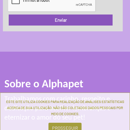
Enviar
Sobre o Alphapet
Trabalhamos com carinho, respeito e
ESTE SITE UTILIZA COOKIES PARA REALIZAÇÃO DE ANÁLISES ESTATÍSTICAS
dedicação para acolher lembranças e
ACERCA DE SUA UTILIZAÇÃO. NÃO SÃO COLETADOS DADOS PESSOAIS POR
MEIO DE COOKIES.
eternizar o amor do seu pet!
PROSSEGUIR