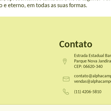
o e eterno, em todas as suas formas.
Contato
Estrada Estadual Bar
Parque Nova Jandira
CEP: 06620-340
contato@alphacamp
vendas@alphacamp
(11) 4206-5810