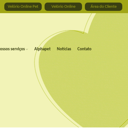
Velório Online Pet
Velório Online
Área do Cliente
ossos serviços
Alphapet
Notícias
Contato